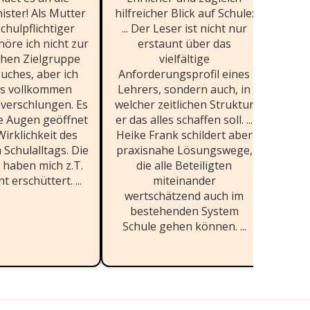
ister! Als Mutter
hilfreicher Blick auf Schule:
tol
schulpflichtiger
... Der Leser ist nicht nur
P
öre ich nicht zur
erstaunt über das
Kinde
chen Zielgruppe
vielfältige
ar
uches, aber ich
Anforderungsprofil eines
ve
es vollkommen
Lehrers, sondern auch, in
 verschlungen. Es
welcher zeitlichen Struktur
schu
ie Augen geöffnet
er das alles schaffen soll. ...
Leh
Wirklichkeit des
Heike Frank schildert aber
sehr 
Schulalltags. Die
praxisnahe Lösungswege,
im S
 haben mich z.T.
die alle Beteiligten
m
t erschüttert. ...
miteinander
v
wertschätzend auch im
bestehenden System
Schule gehen können. ...