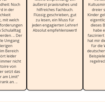
dheit: Noch
äußerst praxisnahes und
Kultusmin
d in der
hilfreiches Fachbuch.
dreier 
ichkeit
Flüssig geschrieben, gut
Kinder geh
, mit welch
zu lesen, ein Muss für
eigentli
forderungen
jeden engagierten Lehrer!
dieses B
 Schulalltag
Absolut empfehlenswert!
habe 
erden. ... Der
fasziniert
lle Umgang
hat mir d
ierigen
für die 
 im Bereich
deutschen 
ört leider
Beispiele
 immer nicht
regelrech
toire von
ier setzt das
r am Limit“
ank an. ...