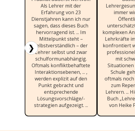
Als Lehrer mit der
Lehrergesun
Erfahrung von 23
immer wir
Dienstjahren kann ich nur
Öffentl
sagen, dass dieses Buch
unterschätzt
hervorragend ist. ... Im
komplexen An
Mittelpunkt steht –
Lehrkräfte im
selbstverständlich – der
konfrontiert w
❮
❯
Lehrer selbst und zwar
professione
schulformunabhängig.
mit schw
Oftmals konfliktbehaftete
Situationen
Interaktionsebenen, ... ,
Schule geh
werden explizit auf den
oftmals noch
Punkt gebracht und
zum Reper
entsprechende
Lehrern. ... H
Lösungsvorschläge/-
Buch „Lehre
strategien aufgezeigt. ...
von Heike Fr